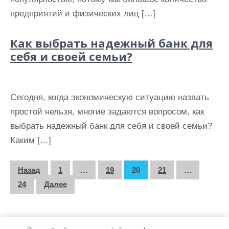
предприятий и физических лиц […]
Как выбрать надежный банк для
себя и своей семьи?
Сегодня, когда экономическую ситуацию назвать
простой нельзя, многие задаются вопросом, как
выбрать надежный банк для себя и своей семьи?
Каким […]
П
Назад
1
…
19
20
21
…
а
24
Далее
г
и