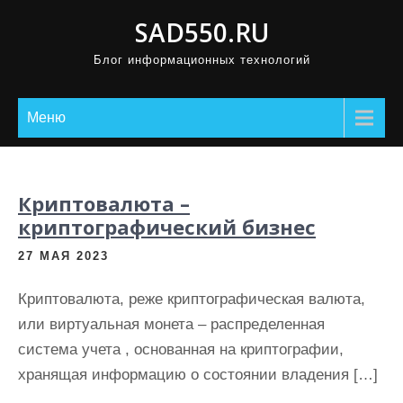
П
SAD550.RU
р
Блог информационных технологий
о
м
о
Меню
т
а
т
Криптовалюта –
ь
криптографический бизнес
к
27 МАЯ 2023
с
о
Криптовалюта, реже криптографическая валюта,
д
или виртуальная монета – распределенная
е
система учета , основанная на криптографии,
р
хранящая информацию о состоянии владения […]
ж