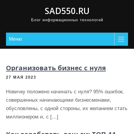
П
SAD550.RU
р
Блог информационных технологий
о
м
о
Меню
т
а
т
Организовать бизнес с нуля
ь
27 МАЯ 2023
к
с
Новичку положено начинать с нуля? 95% ошибок,
о
совершенных начинающими бизнесменами,
д
обусловлены, с одной стороны, их желанием стать
е
миллионером и, с […]
р
ж