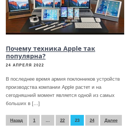
Почему техника Apple так
популярна?
24 АПРЕЛЯ 2022
В последнее время армия поклонников устройств
производства компании Apple растет и на
сегодняшний момент является одной из самых
больших в […]
П
Назад
1
…
22
23
24
Далее