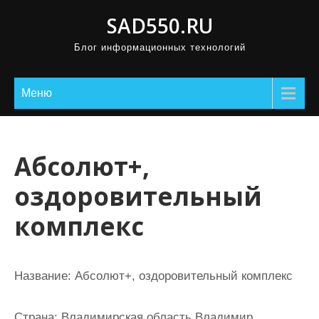
П
SAD550.RU
р
Блог информационных технологий
о
м
о
Меню
т
а
т
Абсолют+,
ь
оздоровительный
к
с
комплекс
о
д
е
Название:
Абсолют+, оздоровительный комплекс
р
ж
Страна:
Владимирская область Владимир