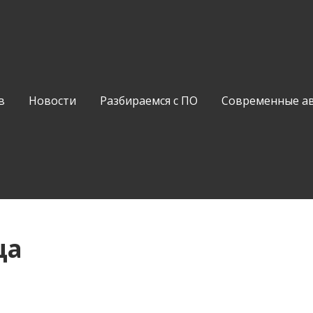
в
Новости
Разбираемся с ПО
Современные а
ца