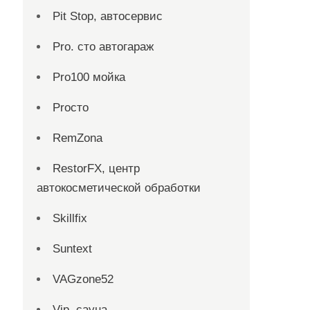
Pit Stop, автосервис
Pro. cтo автогараж
Pro100 мойка
Proсто
RemZona
RestorFX, центр
автокосметической обработки
Skillfix
Suntext
VAGzone52
Vip, сауна