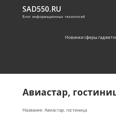
П
SAD550.RU
р
Блог информационных технологий
о
м
о
Новинки сферы гаджето
т
а
т
ь
к
с
о
Авиастар, гостини
д
е
р
Название:
Авиастар, гостиница
ж