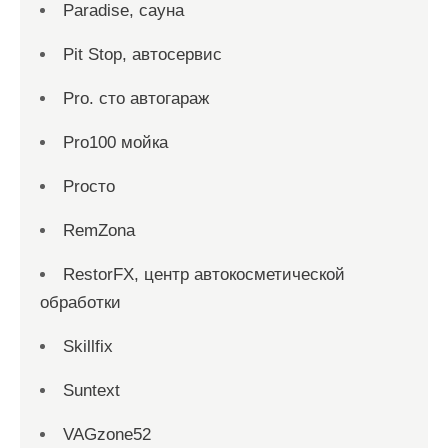
Paradise, сауна
Pit Stop, автосервис
Pro. cтo автогараж
Pro100 мойка
Proсто
RemZona
RestorFX, центр автокосметической
обработки
Skillfix
Suntext
VAGzone52