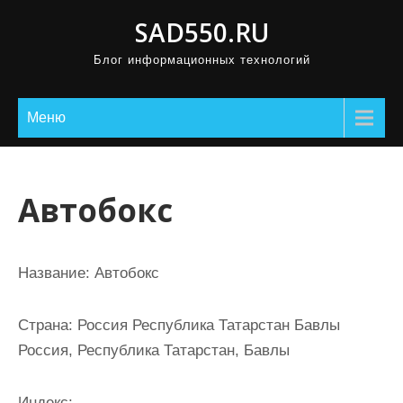
П
SAD550.RU
р
Блог информационных технологий
о
м
о
Меню
т
а
т
Автобокс
ь
к
с
Название:
Автобокс
о
д
Страна:
Россия Республика Татарстан Бавлы
е
Россия, Республика Татарстан, Бавлы
р
ж
Индекс: