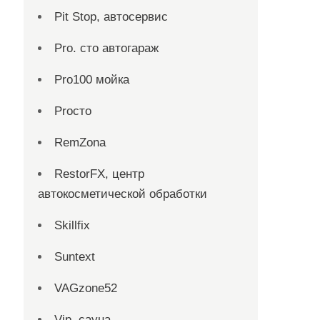
Pit Stop, автосервис
Pro. cтo автогараж
Pro100 мойка
Proсто
RemZona
RestorFX, центр
автокосметической обработки
Skillfix
Suntext
VAGzone52
Vip, сауна