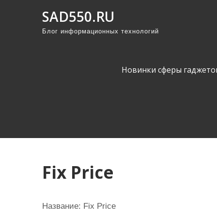
П
SAD550.RU
р
Блог информационных технологий
о
м
о
Новинки сферы гаджето
т
а
т
ь
к
с
о
Fix Price
д
е
р
Название:
Fix Price
ж