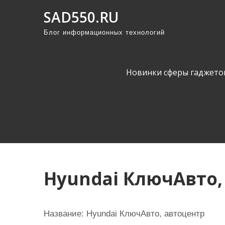
П
SAD550.RU
р
Блог информационных технологий
о
м
о
Новинки сферы гаджето
т
а
т
ь
к
с
о
Hyundai КлючАвто,
д
е
р
Название:
Hyundai КлючАвто, автоцентр
ж