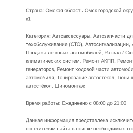
и
Страна:
Омская область Омск городской окру
м
к1
о
м
Категория:
Автоаксессуары, Автозапчасти для
у
техобслуживание (СТО), Автосигнализации, 
Продажа легковых автомобилей, Развал / С
климатических систем, Ремонт АКПП, Ремонт
генераторов, Ремонт ходовой части автомоб
автомобиля, Тонирование автостёкол, Тюнинг
автостёкол, Шиномонтаж
Время работы:
Ежедневно с 08:00 до 21:00
Данная информация представлена исключит
посетителям сайта в поиске необходимых тов