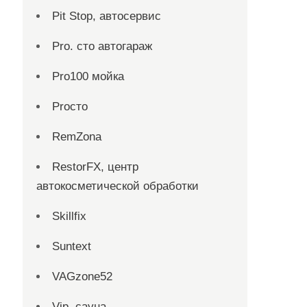
Pit Stop, автосервис
Pro. cтo автогараж
Pro100 мойка
Proсто
RemZona
RestorFX, центр
автокосметической обработки
Skillfix
Suntext
VAGzone52
Vip, сауна