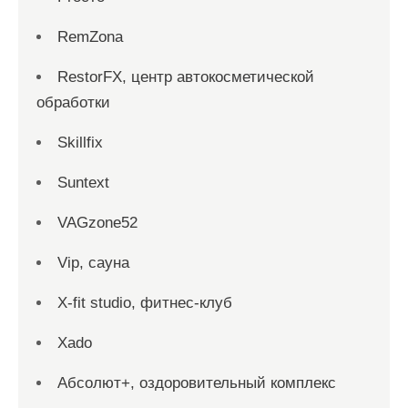
RemZona
RestorFX, центр автокосметической
обработки
Skillfix
Suntext
VAGzone52
Vip, сауна
X-fit studio, фитнес-клуб
Xado
Абсолют+, оздоровительный комплекс