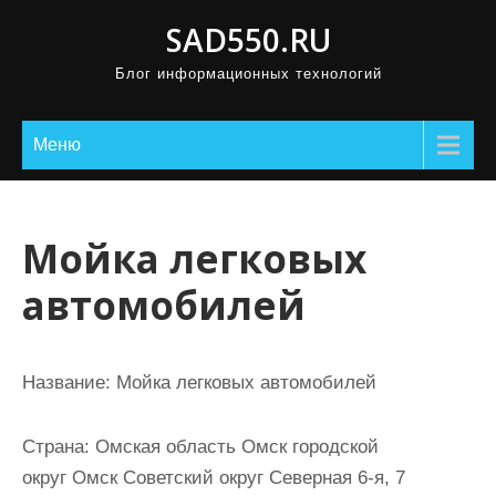
П
SAD550.RU
р
Блог информационных технологий
о
м
о
Меню
т
а
т
Мойка легковых
ь
автомобилей
к
с
о
Название:
Мойка легковых автомобилей
д
е
Страна:
Омская область Омск городской
р
округ Омск Советский округ Северная 6-я, 7
ж