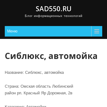
П
SAD550.RU
р
Блог информационных технологий
о
м
о
Меню
т
а
т
Сиблюкс, автомойка
ь
к
с
Название:
Сиблюкс, автомойка
о
д
Страна:
Омская область Любинский
е
район рп. Красный Яр Дорожная, 2в
р
ж
Категория:
Автомойки