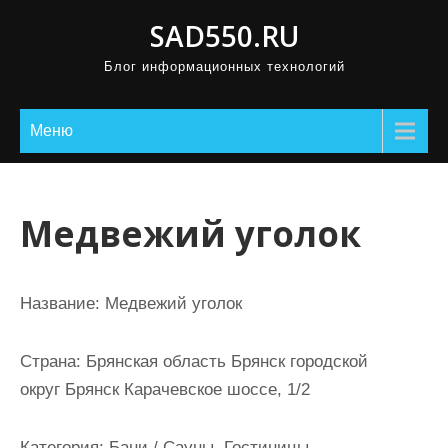
П
SAD550.RU
р
Блог информационных технологий
о
м
о
Меню
т
а
т
Медвежий уголок
ь
к
с
Название:
Медвежий уголок
о
д
Страна:
Брянская область Брянск городской
е
округ Брянск Карачевское шоссе, 1/2
р
ж
Категория:
Бани / Сауны, Гостиницы