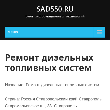
П
SAD550.RU
р
Блог информационных технологий
о
м
о
Меню
т
а
т
Ремонт дизельных
ь
топливных систем
к
с
о
Название:
Ремонт дизельных топливных систем
д
е
Страна:
Россия Ставропольский край Ставрополь
р
Старомарьевское ш., 38, Ставрополь
ж