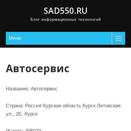
П
SAD550.RU
р
Блог информационных технологий
о
м
о
Меню
т
а
т
Автосервис
ь
к
с
Название:
Автосервис
о
д
Страна:
Россия Курская область Курск Литовская
е
ул., 2Е, Курск
р
ж
Индекс:
305023