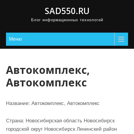
П
SAD550.RU
р
Блог информационных технологий
о
м
о
Меню
т
а
т
Автокомплекс,
ь
Автокомплекс
к
с
о
Название:
Автокомплекс, Автокомплекс
д
е
Страна:
Новосибирская область Новосибирск
р
городской округ Новосибирск Ленинский район
ж