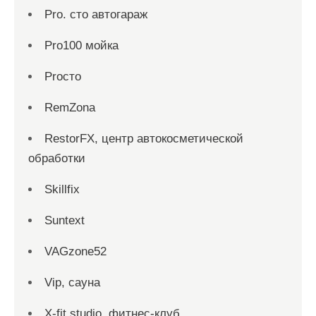
Pro. cтo автогараж
Pro100 мойка
Proсто
RemZona
RestorFX, центр автокосметической
обработки
Skillfix
Suntext
VAGzone52
Vip, сауна
X-fit studio, фитнес-клуб