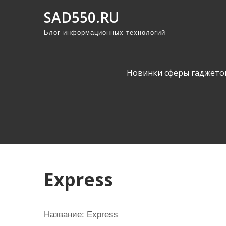
П
SAD550.RU
р
Блог информационных технологий
о
м
о
Новинки сферы гаджето
т
а
т
ь
к
с
о
Express
д
е
р
Название:
Express
ж