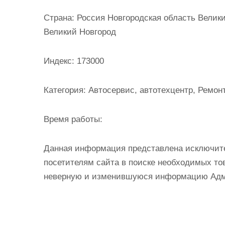
и
Страна:
Россия Новгородская область Великий
м
Великий Новгород
о
м
Индекс:
173000
у
Категория:
Автосервис, автотехцентр, Ремон
Время работы:
Данная информация представлена исключит
посетителям сайта в поиске необходимых тов
неверную и изменившуюся информацию Админ