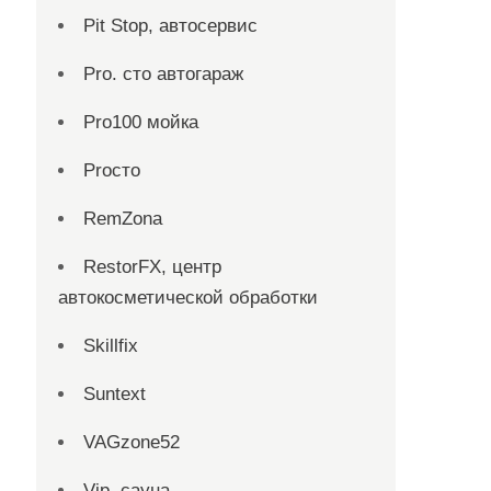
Pit Stop, автосервис
Pro. cтo автогараж
Pro100 мойка
Proсто
RemZona
RestorFX, центр
автокосметической обработки
Skillfix
Suntext
VAGzone52
Vip, сауна