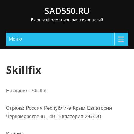
П
SAD550.RU
р
Блог информационных технологий
о
м
о
Меню
т
а
т
Skillfix
ь
к
с
Название:
Skillfix
о
д
Страна:
Россия Республика Крым Евпатория
е
Черноморское ш., 4В, Евпатория 297420
р
ж
Индекс: