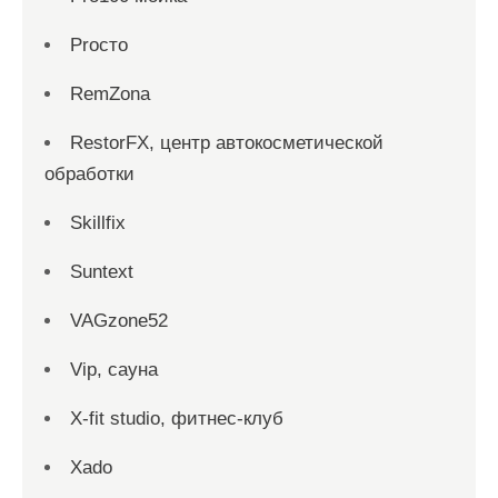
Proсто
RemZona
RestorFX, центр автокосметической
обработки
Skillfix
Suntext
VAGzone52
Vip, сауна
X-fit studio, фитнес-клуб
Xado