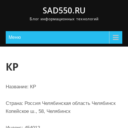
П
SAD550.RU
р
Блог информационных технологий
о
м
о
Меню
т
а
т
КР
ь
к
с
Название:
КР
о
д
Страна:
Россия Челябинская область Челябинск
е
Копейское ш., 58, Челябинск
р
ж
Индекс:
454012