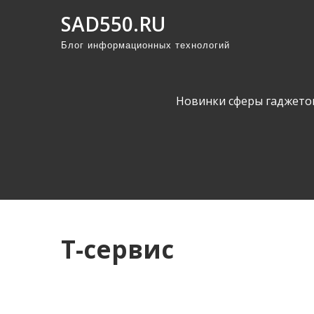
П
SAD550.RU
р
Блог информационных технологий
о
м
о
Новинки сферы гаджето
т
а
т
ь
к
с
о
Т-сервис
д
е
р
ж