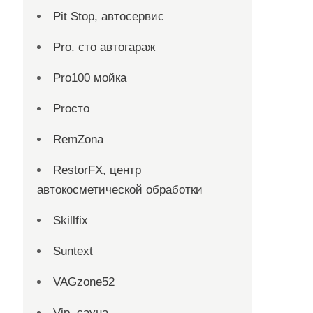
Pit Stop, автосервис
Pro. cтo автогараж
Pro100 мойка
Proсто
RemZona
RestorFX, центр
автокосметической обработки
Skillfix
Suntext
VAGzone52
Vip, сауна