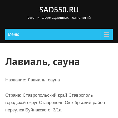
П
SAD550.RU
р
Блог информационных технологий
о
м
о
Меню
т
а
т
Лавиаль, сауна
ь
к
с
Название:
Лавиаль, сауна
о
д
Страна:
Ставропольский край Ставрополь
е
городской округ Ставрополь Октябрьский район
р
переулок Буйнакского, 3/1а
ж