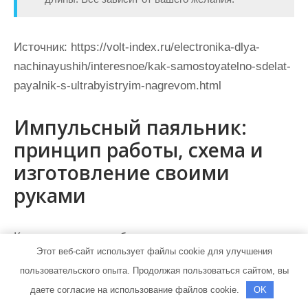
Источник:
https://volt-index.ru/electronika-dlya-
nachinayushih/interesnoe/kak-samostoyatelno-sdelat-
payalnik-s-ultrabyistryim-nagrevom.html
Импульсный паяльник:
принцип работы, схема и
изготовление своими
руками
Когда нужно что-то быстро спаять, но не хочется
Этот веб-сайт использует файлы cookie для улучшения
ждать, пока жало прогреется, на помощь вам
пользовательского опыта. Продолжая пользоваться сайтом, вы
придёт импульсный паяльник. Главное его
даете согласие на использование файлов cookie.
OK
достоинство — набор рабочей температуры за 1−2