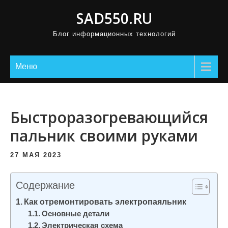
П
SAD550.RU
р
Блог информационных технологий
о
м
о
Меню
т
а
т
Быстроразогревающийся
ь
пальник своими руками
к
с
27 МАЯ 2023
о
д
Содержание
е
Как отремонтировать электропаяльник
р
Основные детали
ж
Электрическая схема