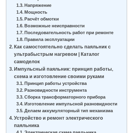
и
Напряжение
м
Мощность
Расчёт обмотки
о
Возможные неисправности
м
Последовательность работ при ремонте
у
Правила эксплуатации
Как самостоятельно сделать паяльник с
ультрабыстрым нагревом | Каталог
самоделок
Импульсный паяльник: принцип работы,
схема и изготовление своими руками
Принцип работы устройства
Разновидности инструмента
Сборка трансформаторного прибора
Изготовление импульсной разновидности
Делаем аккумуляторный тип механизма
Устройство и ремонт электрического
паяльника
Электрическая схема паяльника