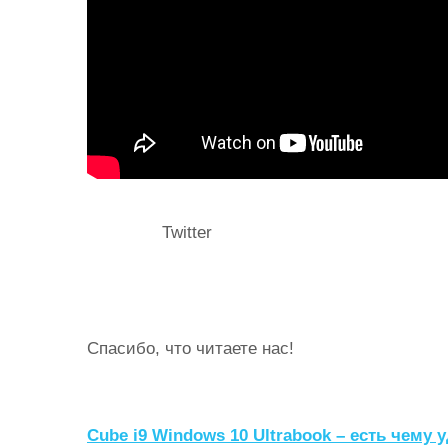
Twitter
Спасибо, что читаете нас!
Н
Cube i9 Windows 10 Ultrabook – есть чему 