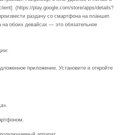
t] (https://play.google.com/store/apps/details?
произвести раздачу со смартфона на планшет.
 на обоих девайсах — это обязательное
ции:
едложенное приложение. Установите и откройте
а».
артфоном.
подключаемый аппарат.