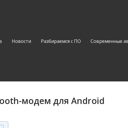
в
Новости
Разбираемся с ПО
Современные а
tooth-модем для Android