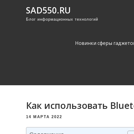
П
SAD550.RU
р
Блог информационных технологий
о
м
о
Новинки сферы гаджето
т
а
т
ь
к
с
о
Как использовать Blue
д
е
14 МАРТА 2022
р
ж