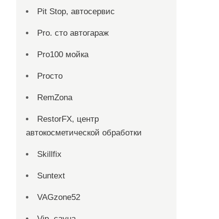
Pit Stop, автосервис
Pro. cтo автогараж
Pro100 мойка
Proсто
RemZona
RestorFX, центр
автокосметической обработки
Skillfix
Suntext
VAGzone52
Vip, сауна