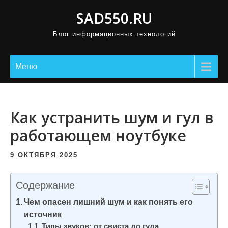
П
SAD550.RU
р
Блог информационных технологий
о
м
о
Меню
т
а
т
Как устранить шум и гул в
ь
работающем ноутбуке
к
с
9 ОКТЯБРЯ 2025
о
д
Содержание
е
Чем опасен лишний шум и как понять его
р
источник
ж
Типы звуков: от свиста до гула