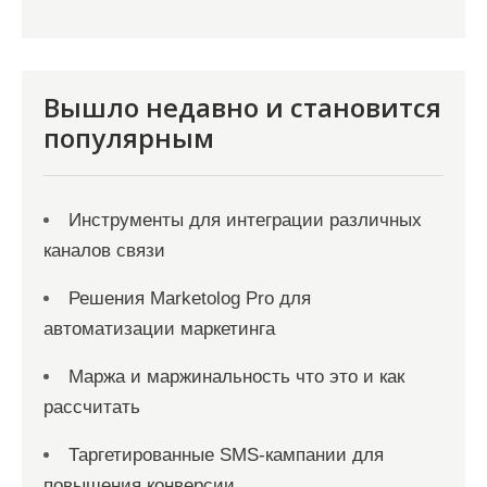
и
с
я
Вышло недавно и становится
м
популярным
Инструменты для интеграции различных
каналов связи
Решения Marketolog Pro для
автоматизации маркетинга
Маржа и маржинальность что это и как
рассчитать
Таргетированные SMS-кампании для
повышения конверсии