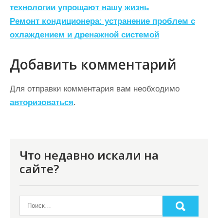
а
технологии упрощают нашу жизнь
Ремонт кондиционера: устранение проблем с
в
охлаждением и дренажной системой
и
г
Добавить комментарий
а
ц
Для отправки комментария вам необходимо
авторизоваться
.
и
я
п
о
Что недавно искали на
сайте?
з
а
п