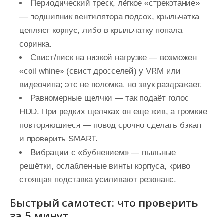
Периодический треск, лёгкое «стрекотание»
— подшипник вентилятора подсох, крыльчатка
цепляет корпус, либо в крыльчатку попала
соринка.
Свист/писк на низкой нагрузке — возможен
«coil whine» (свист дросселей) у VRM или
видеочипа; это не поломка, но звук раздражает.
Равномерные щелчки — так подаёт голос
HDD. При редких щелчках он ещё жив, а громкие
повторяющиеся — повод срочно сделать бэкап
и проверить SMART.
Вибрации с «бубнением» — пыльные
решётки, ослабленные винты корпуса, криво
стоящая подставка усиливают резонанс.
Быстрый самотест: что проверить
за 5 минут