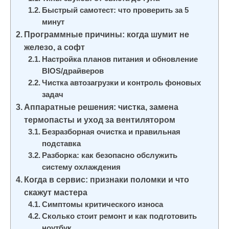
и
Быстрый самотест: что проверить за 5
м
минут
Программные причины: когда шумит не
о
железо, а софт
м
Настройка планов питания и обновление
у
BIOS/драйверов
Чистка автозагрузки и контроль фоновых
задач
Аппаратные решения: чистка, замена
термопасты и уход за вентилятором
Безразборная очистка и правильная
подставка
Разборка: как безопасно обслужить
систему охлаждения
Когда в сервис: признаки поломки и что
скажут мастера
Симптомы критического износа
Сколько стоит ремонт и как подготовить
ноутбук