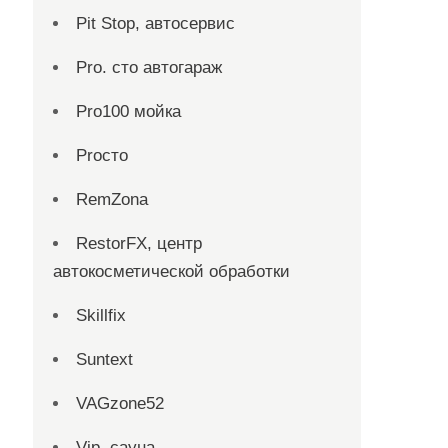
Pit Stop, автосервис
Pro. cтo автогараж
Pro100 мойка
Proсто
RemZona
RestorFX, центр
автокосметической обработки
Skillfix
Suntext
VAGzone52
Vip, сауна