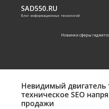
П
SAD550.RU
р
Блог информационных технологий
о
м
о
Новинки сферы гаджето
т
а
т
ь
к
с
о
Невидимый двигатель т
д
е
техническое SEO напр
р
продажи
ж