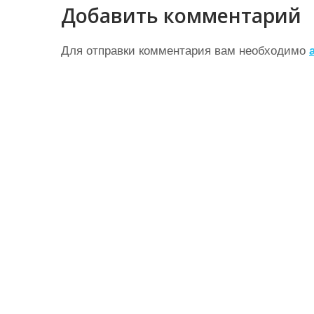
в
Добавить комментарий
и
г
Для отправки комментария вам необходимо
а
ц
и
я
п
о
з
а
п
и
с