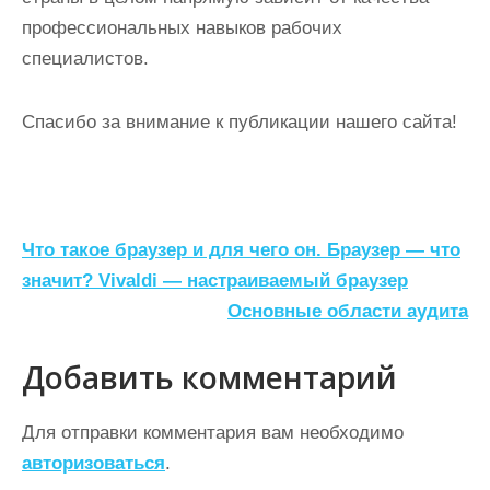
профессиональных навыков рабочих
специалистов.
Спасибо за внимание к публикации нашего сайта!
Н
Что такое браузер и для чего он. Браузер — что
а
значит? Vivaldi — настраиваемый браузер
Основные области аудита
в
и
Добавить комментарий
г
а
Для отправки комментария вам необходимо
ц
авторизоваться
.