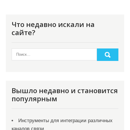
и
я
п
Что недавно искали на
о
сайте?
з
а
п
и
с
я
Вышло недавно и становится
популярным
м
Инструменты для интеграции различных
каналов связи