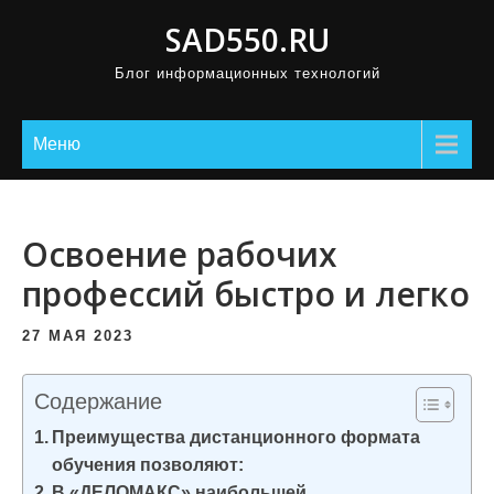
П
SAD550.RU
р
Блог информационных технологий
о
м
о
Меню
т
а
т
Освоение рабочих
ь
профессий быстро и легко
к
с
27 МАЯ 2023
о
д
Содержание
е
Преимущества дистанционного формата
р
обучения позволяют:
ж
В «ДЕЛОМАКС» наибольшей