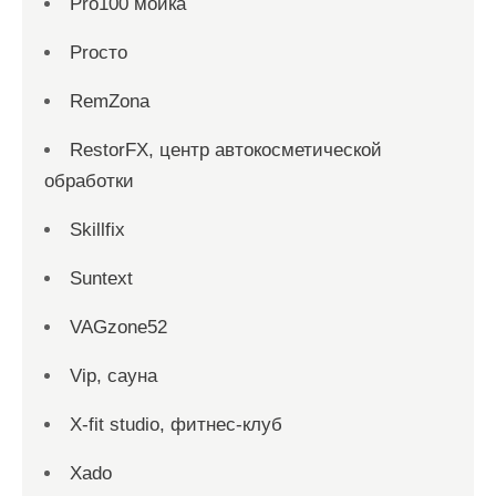
Pro100 мойка
Proсто
RemZona
RestorFX, центр автокосметической
обработки
Skillfix
Suntext
VAGzone52
Vip, сауна
X-fit studio, фитнес-клуб
Xado