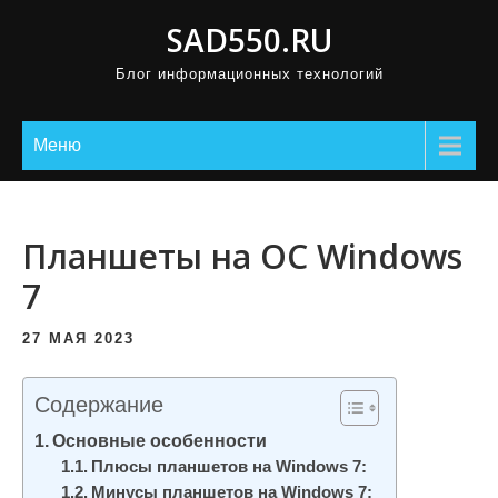
П
SAD550.RU
р
Блог информационных технологий
о
м
о
Меню
т
а
т
Планшеты на ОС Windows
ь
7
к
с
27 МАЯ 2023
о
д
Содержание
е
Основные особенности
р
Плюсы планшетов на Windows 7:
ж
Минусы планшетов на Windows 7: