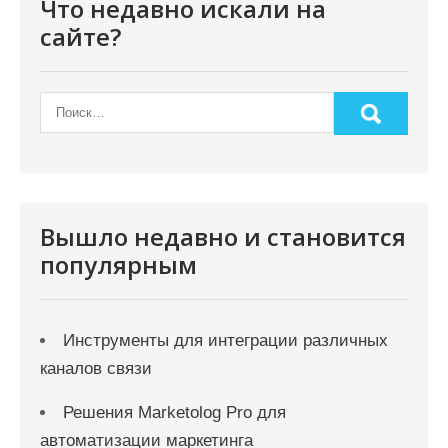
я
Что недавно искали на
п
сайте?
о
з
а
п
и
с
Вышло недавно и становится
я
популярным
м
Инструменты для интеграции различных
каналов связи
Решения Marketolog Pro для
автоматизации маркетинга