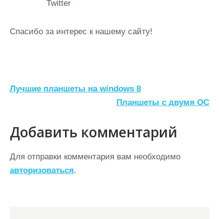
Twitter
Спасибо за интерес к нашему сайту!
Н
Лучшие планшеты на windows 8
а
Планшеты с двумя ОС
в
Добавить комментарий
и
г
Для отправки комментария вам необходимо
а
авторизоваться
.
ц
и