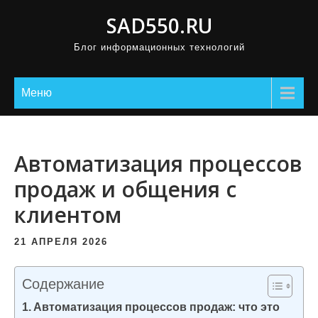
П
SAD550.RU
р
Блог информационных технологий
о
м
о
Меню
т
а
т
Автоматизация процессов
ь
продаж и общения с
к
клиентом
с
о
21 АПРЕЛЯ 2026
д
е
Содержание
р
Автоматизация процессов продаж: что это
ж