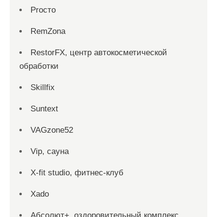
Proсто
RemZona
RestorFX, центр автокосметической
обработки
Skillfix
Suntext
VAGzone52
Vip, сауна
X-fit studio, фитнес-клуб
Xado
Абсолют+, оздоровительный комплекс