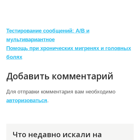
Н
Тестирование сообщений: A/B и
а
мультивариантное
Помощь при хронических мигренях и головных
в
болях
и
г
Добавить комментарий
а
ц
Для отправки комментария вам необходимо
авторизоваться
.
и
я
п
о
Что недавно искали на