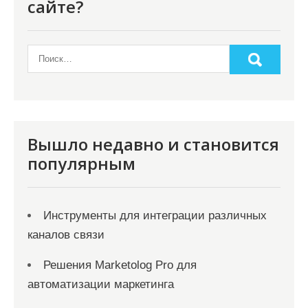
сайте?
з
а
п
и
с
я
Вышло недавно и становится
м
популярным
Инструменты для интеграции различных
каналов связи
Решения Marketolog Pro для
автоматизации маркетинга