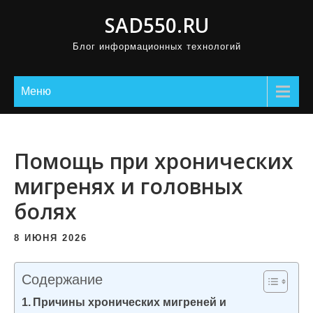
П
SAD550.RU
р
Блог информационных технологий
о
м
о
Меню
т
а
т
Помощь при хронических
ь
мигренях и головных
к
болях
с
о
8 ИЮНЯ 2026
д
е
Содержание
р
Причины хронических мигреней и
ж