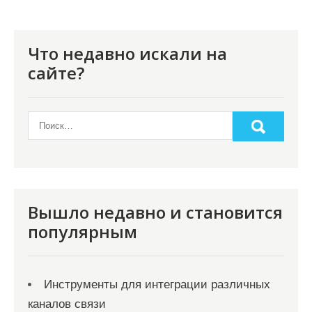
и
я
п
Что недавно искали на
о
сайте?
з
а
п
и
с
я
Вышло недавно и становится
популярным
м
Инструменты для интеграции различных
каналов связи